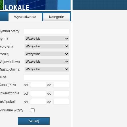
Wyszukiwarka
Kategorie
ymbol oferty
Rynek
yp oferty
Rodzaj
Województwo
Miasto/Gmina
lica
Cena
(PLN)
od
do
Powierzchnia
od
do
lość pokoi
od
do
irtualne wizyty