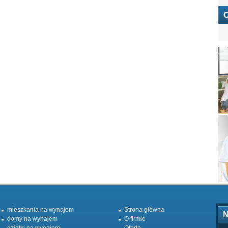
O
mieszkania na wynajem
Strona główna
N
domy na wynajem
O firmie