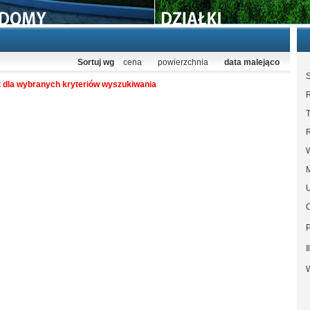
Sortuj wg
cena
powierzchnia
data malejąco
S
t dla wybranych kryteriów wyszukiwania
T
U
I
W