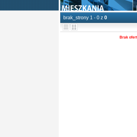
brak_strony 1 - 0 z
0
Brak ofer